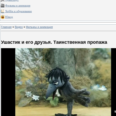
Фильмы и анимация
Хобби и образование
Юмор
Главная
»
Видео
»
Фильмы и анимация
Ушастик и его друзья. Таинственная пропажа
9