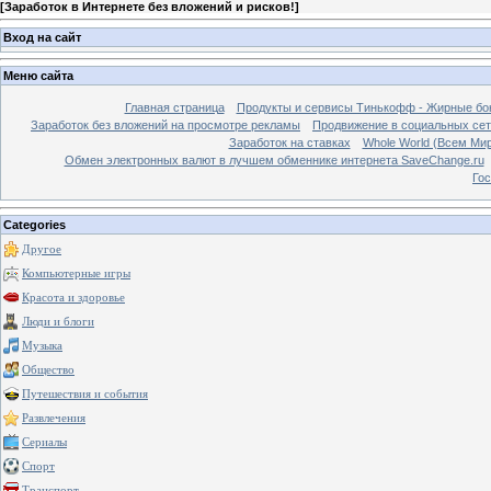
[
Заработок в Интернете без вложений и рисков!
]
Вход на сайт
Меню сайта
Главная страница
Продукты и сервисы Тинькофф - Жирные бо
Заработок без вложений на просмотре рекламы
Продвижение в социальных сетя
Заработок на ставках
Whole World (Всем Ми
Обмен электронных валют в лучшем обменнике интернета SaveChange.ru
Гос
Categories
Другое
Компьютерные игры
Красота и здоровье
Люди и блоги
Музыка
Общество
Путешествия и события
Развлечения
Сериалы
Спорт
Транспорт