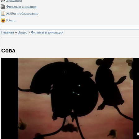
Фильмы и анимация
Хобби и образование
Юмор
Главная
»
Видео
»
Фильмы и анимация
Сова
9