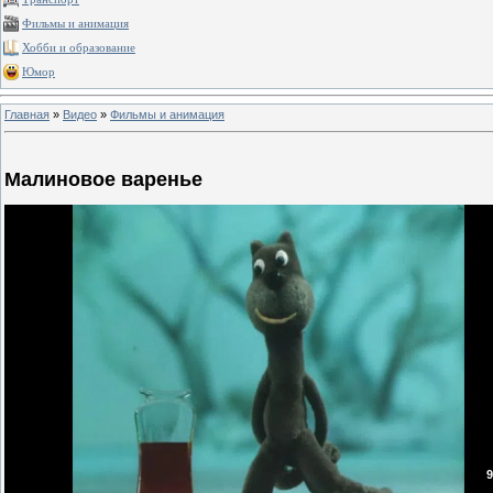
Фильмы и анимация
Хобби и образование
Юмор
Главная
»
Видео
»
Фильмы и анимация
Малиновое варенье
9