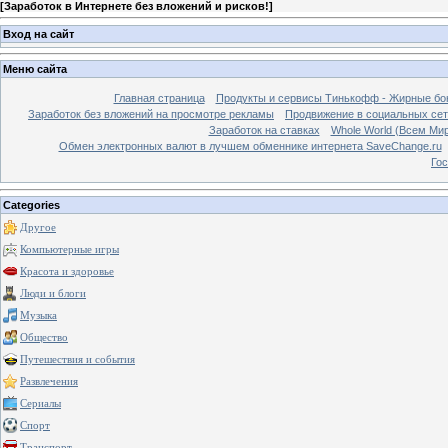
[
Заработок в Интернете без вложений и рисков!
]
Вход на сайт
Меню сайта
Главная страница
Продукты и сервисы Тинькофф - Жирные бо
Заработок без вложений на просмотре рекламы
Продвижение в социальных сетя
Заработок на ставках
Whole World (Всем Ми
Обмен электронных валют в лучшем обменнике интернета SaveChange.ru
Гос
Categories
Другое
Компьютерные игры
Красота и здоровье
Люди и блоги
Музыка
Общество
Путешествия и события
Развлечения
Сериалы
Спорт
Транспорт