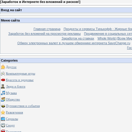
[
Заработок в Интернете без вложений и рисков!
]
Вход на сайт
Меню сайта
Главная страница
Продукты и сервисы Тинькофф - Жирные бо
Заработок без вложений на просмотре рекламы
Продвижение в социальных сетя
Заработок на ставках
Whole World (Всем Ми
Обмен электронных валют в лучшем обменнике интернета SaveChange.ru
Гос
Categories
Другое
Компьютерные игры
Красота и здоровье
Люди и блоги
Музыка
Общество
Путешествия и события
Развлечения
Сериалы
Спорт
Транспорт