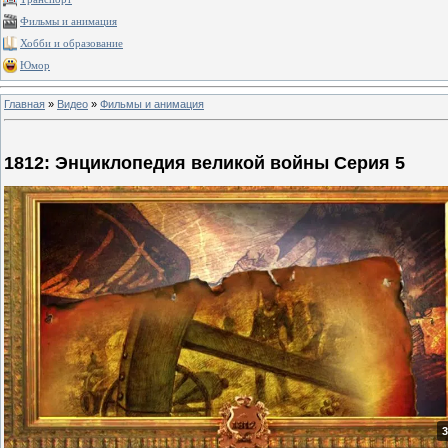
Фильмы и анимация
Хобби и образование
Юмор
Главная
»
Видео
»
Фильмы и анимация
1812: Энциклопедия великой войны Серия 5
3