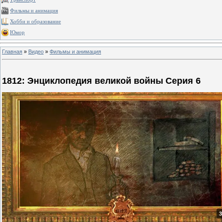
Фильмы и анимация
Хобби и образование
Юмор
Главная
»
Видео
»
Фильмы и анимация
1812: Энциклопедия великой войны Серия 6
3