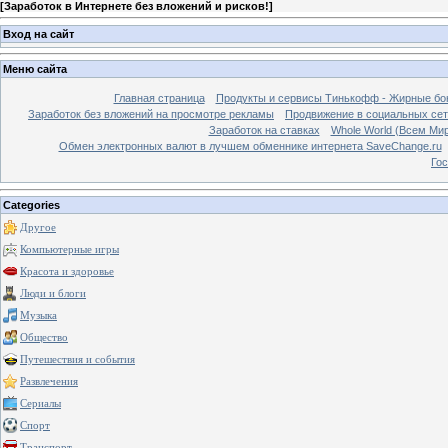
[
Заработок в Интернете без вложений и рисков!
]
Вход на сайт
Меню сайта
Главная страница
Продукты и сервисы Тинькофф - Жирные бо
Заработок без вложений на просмотре рекламы
Продвижение в социальных сетя
Заработок на ставках
Whole World (Всем Ми
Обмен электронных валют в лучшем обменнике интернета SaveChange.ru
Гос
Categories
Другое
Компьютерные игры
Красота и здоровье
Люди и блоги
Музыка
Общество
Путешествия и события
Развлечения
Сериалы
Спорт
Транспорт