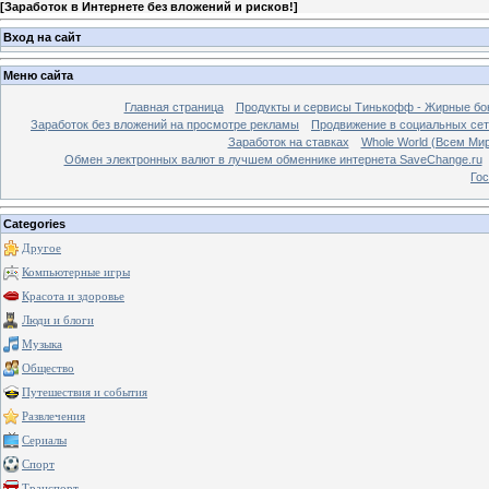
[
Заработок в Интернете без вложений и рисков!
]
Вход на сайт
Меню сайта
Главная страница
Продукты и сервисы Тинькофф - Жирные бо
Заработок без вложений на просмотре рекламы
Продвижение в социальных сетя
Заработок на ставках
Whole World (Всем Ми
Обмен электронных валют в лучшем обменнике интернета SaveChange.ru
Гос
Categories
Другое
Компьютерные игры
Красота и здоровье
Люди и блоги
Музыка
Общество
Путешествия и события
Развлечения
Сериалы
Спорт
Транспорт