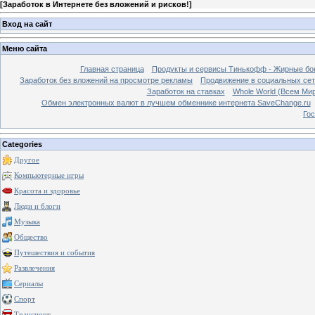
[
Заработок в Интернете без вложений и рисков!
]
Вход на сайт
Меню сайта
Главная страница
Продукты и сервисы Тинькофф - Жирные бо
Заработок без вложений на просмотре рекламы
Продвижение в социальных сетя
Заработок на ставках
Whole World (Всем Ми
Обмен электронных валют в лучшем обменнике интернета SaveChange.ru
Гос
Categories
Другое
Компьютерные игры
Красота и здоровье
Люди и блоги
Музыка
Общество
Путешествия и события
Развлечения
Сериалы
Спорт
Транспорт