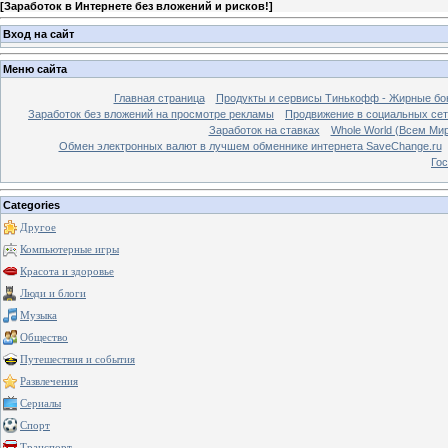
[
Заработок в Интернете без вложений и рисков!
]
Вход на сайт
Меню сайта
Главная страница
Продукты и сервисы Тинькофф - Жирные бо
Заработок без вложений на просмотре рекламы
Продвижение в социальных сетя
Заработок на ставках
Whole World (Всем Ми
Обмен электронных валют в лучшем обменнике интернета SaveChange.ru
Гос
Categories
Другое
Компьютерные игры
Красота и здоровье
Люди и блоги
Музыка
Общество
Путешествия и события
Развлечения
Сериалы
Спорт
Транспорт