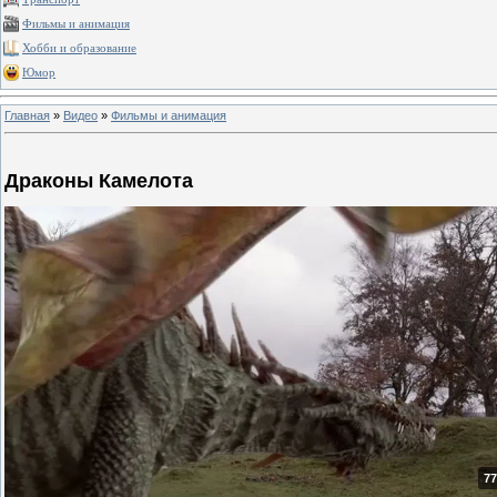
Фильмы и анимация
Хобби и образование
Юмор
Главная
»
Видео
»
Фильмы и анимация
Драконы Камелота
77