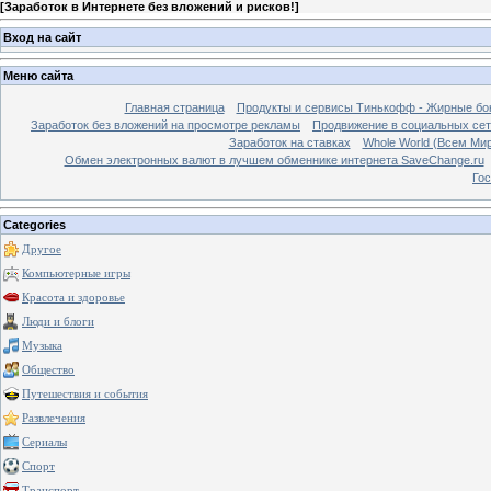
[
Заработок в Интернете без вложений и рисков!
]
Вход на сайт
Меню сайта
Главная страница
Продукты и сервисы Тинькофф - Жирные бо
Заработок без вложений на просмотре рекламы
Продвижение в социальных сетя
Заработок на ставках
Whole World (Всем Ми
Обмен электронных валют в лучшем обменнике интернета SaveChange.ru
Гос
Categories
Другое
Компьютерные игры
Красота и здоровье
Люди и блоги
Музыка
Общество
Путешествия и события
Развлечения
Сериалы
Спорт
Транспорт