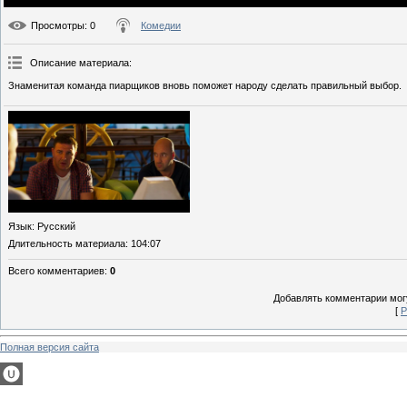
Просмотры
: 0
Комедии
Описание материала
:
Знаменитая команда пиарщиков вновь поможет народу сделать правильный выбор.
Язык
: Русский
Длительность материала
: 104:07
Всего комментариев
:
0
Добавлять комментарии могу
[
Р
Полная версия сайта