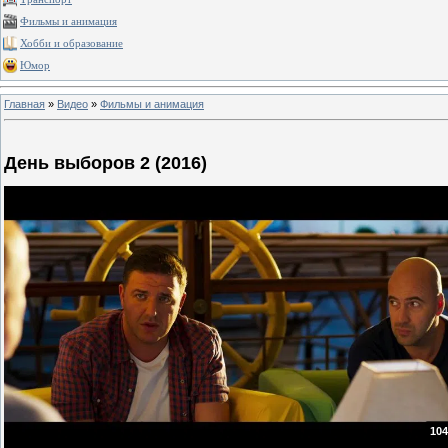
Фильмы и анимация
Хобби и образование
Юмор
Главная
»
Видео
»
Фильмы и анимация
День выборов 2 (2016)
104