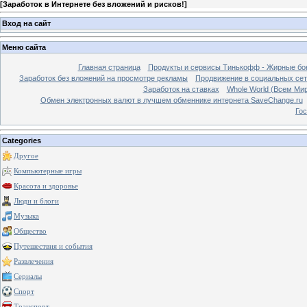
[
Заработок в Интернете без вложений и рисков!
]
Вход на сайт
Меню сайта
Главная страница
Продукты и сервисы Тинькофф - Жирные бо
Заработок без вложений на просмотре рекламы
Продвижение в социальных сетя
Заработок на ставках
Whole World (Всем Ми
Обмен электронных валют в лучшем обменнике интернета SaveChange.ru
Гос
Categories
Другое
Компьютерные игры
Красота и здоровье
Люди и блоги
Музыка
Общество
Путешествия и события
Развлечения
Сериалы
Спорт
Транспорт