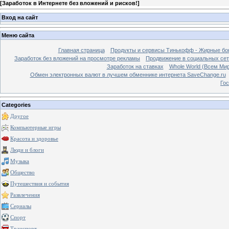
[
Заработок в Интернете без вложений и рисков!
]
Вход на сайт
Меню сайта
Главная страница
Продукты и сервисы Тинькофф - Жирные бо
Заработок без вложений на просмотре рекламы
Продвижение в социальных сетя
Заработок на ставках
Whole World (Всем Ми
Обмен электронных валют в лучшем обменнике интернета SaveChange.ru
Гос
Categories
Другое
Компьютерные игры
Красота и здоровье
Люди и блоги
Музыка
Общество
Путешествия и события
Развлечения
Сериалы
Спорт
Транспорт