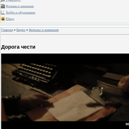
Фильмы и анимация
Хобби и образование
Юмор
Главная
»
Видео
»
Фильмы и анимация
Дорога чести
90