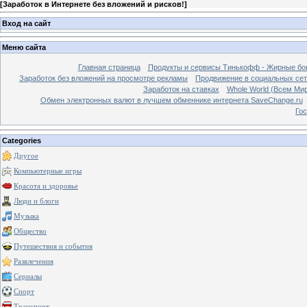
[
Заработок в Интернете без вложений и рисков!
]
Вход на сайт
Меню сайта
Главная страница
Продукты и сервисы Тинькофф - Жирные бо
Заработок без вложений на просмотре рекламы
Продвижение в социальных сетя
Заработок на ставках
Whole World (Всем Ми
Обмен электронных валют в лучшем обменнике интернета SaveChange.ru
Гос
Categories
Другое
Компьютерные игры
Красота и здоровье
Люди и блоги
Музыка
Общество
Путешествия и события
Развлечения
Сериалы
Спорт
Транспорт