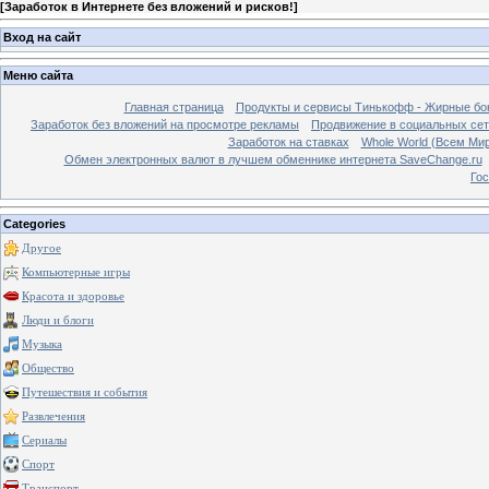
[
Заработок в Интернете без вложений и рисков!
]
Вход на сайт
Меню сайта
Главная страница
Продукты и сервисы Тинькофф - Жирные бо
Заработок без вложений на просмотре рекламы
Продвижение в социальных сетя
Заработок на ставках
Whole World (Всем Ми
Обмен электронных валют в лучшем обменнике интернета SaveChange.ru
Гос
Categories
Другое
Компьютерные игры
Красота и здоровье
Люди и блоги
Музыка
Общество
Путешествия и события
Развлечения
Сериалы
Спорт
Транспорт