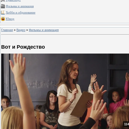
Фильмы и анимация
Хобби и образование
Юмор
Главная
»
Видео
»
Фильмы и анимация
Вот и Рождество
114