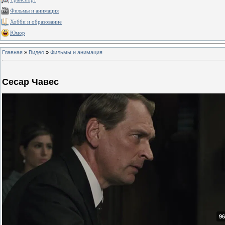
Фильмы и анимация
Хобби и образование
Юмор
Главная
»
Видео
»
Фильмы и анимация
Сесар Чавес
96