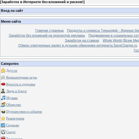
[
Заработок в Интернете без вложений и рисков!
]
Вход на сайт
Меню сайта
Главная страница
Продукты и сервисы Тинькофф - Жирные бо
Заработок без вложений на просмотре рекламы
Продвижение в социальных сетя
Заработок на ставках
Whole World (Всем Ми
Обмен электронных валют в лучшем обменнике интернета SaveChange.ru
Гос
Categories
Другое
Компьютерные игры
Красота и здоровье
Люди и блоги
Музыка
Общество
Путешествия и события
Развлечения
Сериалы
Спорт
Транспорт