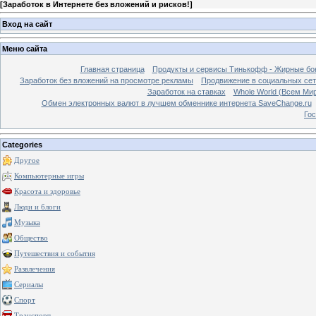
[
Заработок в Интернете без вложений и рисков!
]
Вход на сайт
Меню сайта
Главная страница
Продукты и сервисы Тинькофф - Жирные бо
Заработок без вложений на просмотре рекламы
Продвижение в социальных сетя
Заработок на ставках
Whole World (Всем Ми
Обмен электронных валют в лучшем обменнике интернета SaveChange.ru
Гос
Categories
Другое
Компьютерные игры
Красота и здоровье
Люди и блоги
Музыка
Общество
Путешествия и события
Развлечения
Сериалы
Спорт
Транспорт