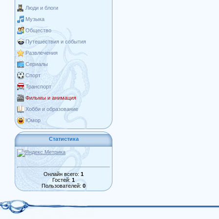
Люди и блоги
Музыка
Общество
Путешествия и события
Развлечения
Сериалы
Спорт
Транспорт
Фильмы и анимация
Хобби и образование
Юмор
Статистика
Онлайн всего:
1
Гостей:
1
Пользователей:
0