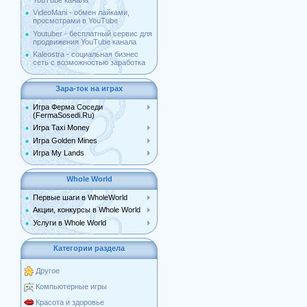
YouTube канала
VideoMani - обмен лайками,
просмотрами в YouTube
Youtuber - бесплатный сервис для
продвижения YouTube канала
Kaleostra - социальная бизнес
сеть с возможностью заработка
Зара-ток на играх
Игра Ферма Соседи
(FermaSosedi.Ru)
Игра Taxi Money
Игра Golden Mines
Игра My Lands
Whole World
Первые шаги в WholeWorld
Акции, конкурсы в Whole World
Услуги в Whole World
Категории раздела
Другое
Компьютерные игры
Красота и здоровье