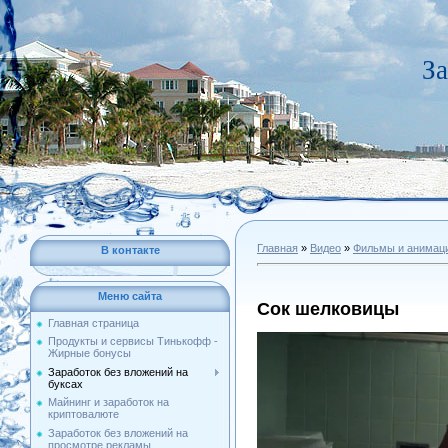
За
Главная
»
Видео
»
Фильмы и анимац
В контакте
Меню сайта
Сок шелковицы
Главная страница
Продукты и сервисы Тинькофф -
Жирные бонусы
Заработок без вложений на
буксах
Майнинг и заработок на
криптовалюте
Заработок без вложений на
просмотре рекламы