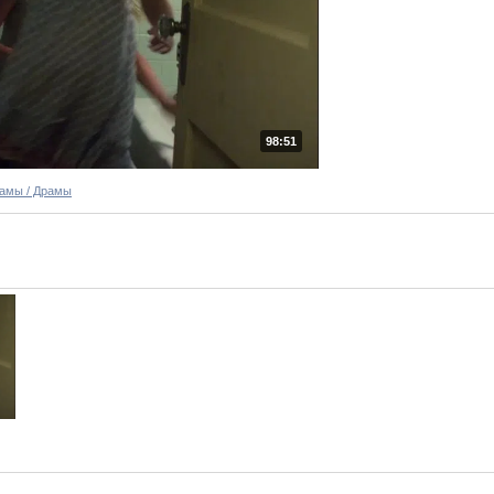
98:51
амы / Драмы