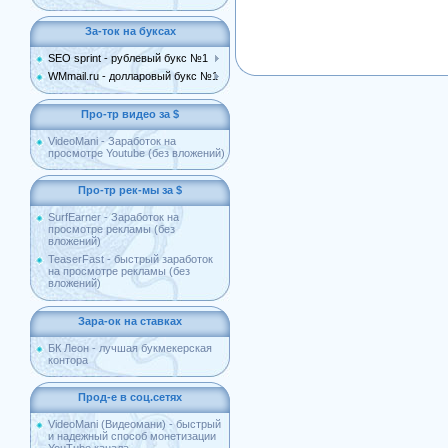
За-ток на буксах
SEO sprint - рублевый букс №1
WMmail.ru - долларовый букс №1
Про-тр видео за $
VideoMani - Заработок на
просмотре Youtube (без вложений)
Про-тр рек-мы за $
SurfEarner - Заработок на
просмотре рекламы (без
вложений)
TeaserFast - быстрый заработок
на просмотре рекламы (без
вложений)
Зара-ок на ставках
БК Леон - лучшая букмекерская
контора
Прод-е в соц.сетях
VideoMani (Видеомани) - быстрый
и надежный способ монетизации