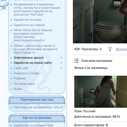
Продвижение в социальных
сетях, раскрутка и монетизация
ютуб канала (заработок на
просмотре YouTube)
Заработок на играх
Заработок на ставках
Whole World (Всем Миром) -
программа развития
общественной
благотворительности
Обмен электронных валют в
лучшем обменнике интернета
Просмотры
: 0
Мелодр
SaveChange.ru
Электронные деньги
Описание материала
:
Заработок на своем сайте
Фильм Сок шелковицы.
Свой сайт
Немного о Google
Рубрики
Гостевая книга
Видео
Партнерские про-мы
Партнерская программа от NOLIX
Язык
: Русский
Длительность материала
: 98:51
Зар-ок на рекламе
Всего комментариев
:
0
Заработок на рекламе Nolix