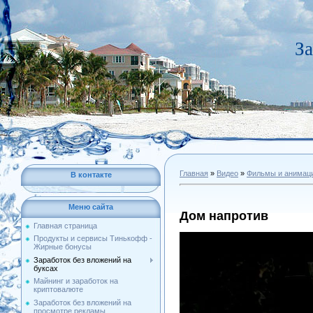
За
Главная
»
Видео
»
Фильмы и анимац
В контакте
Меню сайта
Дом напротив
Главная страница
Продукты и сервисы Тинькофф -
Жирные бонусы
Заработок без вложений на
буксах
Майнинг и заработок на
криптовалюте
Заработок без вложений на
просмотре рекламы