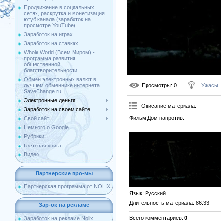
Продвижение в социальных
сетях, раскрутка и монетизация
ютуб канала (заработок на
просмотре YouTube)
Заработок на играх
Заработок на ставках
Whole World (Всем Миром) -
программа развития
общественной
благотворительности
Обмен электронных валют в
лучшем обменнике интернета
Просмотры
: 0
Ужасы
SaveChange.ru
Электронные деньги
Описание материала
:
Заработок на своем сайте
Фильм Дом напротив.
Свой сайт
Немного о Google
Рубрики
Гостевая книга
Видео
Партнерские про-мы
Партнерская программа от NOLIX
Язык
: Русский
Длительность материала
: 86:33
Зар-ок на рекламе
Всего комментариев
:
0
Заработок на рекламе Nolix