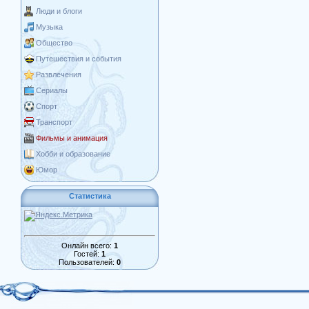
Люди и блоги
Музыка
Общество
Путешествия и события
Развлечения
Сериалы
Спорт
Транспорт
Фильмы и анимация
Хобби и образование
Юмор
Статистика
Онлайн всего:
1
Гостей:
1
Пользователей:
0