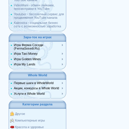
YouTube канала
VideoMani - обмен лайками,
просмотрами в YouTube
Youtuber - бесплатный сервис для
продвижения YouTube канала
Kaleostra - социальная бизнес
сеть с возможностью заработка
Зара-ток на играх
Игра Ферма Соседи
(FermaSosedi.Ru)
Игра Taxi Money
Игра Golden Mines
Игра My Lands
Whole World
Первые шаги в WholeWorld
Акции, конкурсы в Whole World
Услуги в Whole World
Категории раздела
Другое
Компьютерные игры
Красота и здоровье