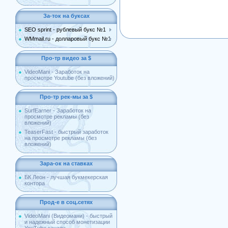
За-ток на буксах
SEO sprint - рублевый букс №1
WMmail.ru - долларовый букс №1
Про-тр видео за $
VideoMani - Заработок на
просмотре Youtube (без вложений)
Про-тр рек-мы за $
SurfEarner - Заработок на
просмотре рекламы (без
вложений)
TeaserFast - быстрый заработок
на просмотре рекламы (без
вложений)
Зара-ок на ставках
БК Леон - лучшая букмекерская
контора
Прод-е в соц.сетях
VideoMani (Видеомани) - быстрый
и надежный способ монетизации