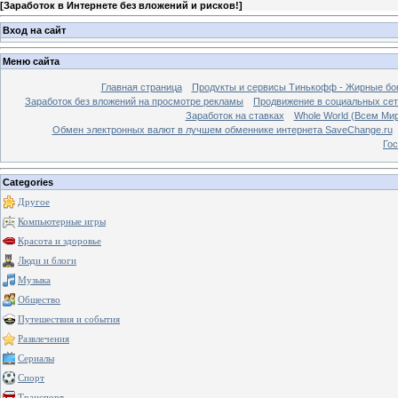
[
Заработок в Интернете без вложений и рисков!
]
Вход на сайт
Меню сайта
Главная страница
Продукты и сервисы Тинькофф - Жирные бо
Заработок без вложений на просмотре рекламы
Продвижение в социальных сетя
Заработок на ставках
Whole World (Всем Ми
Обмен электронных валют в лучшем обменнике интернета SaveChange.ru
Гос
Categories
Другое
Компьютерные игры
Красота и здоровье
Люди и блоги
Музыка
Общество
Путешествия и события
Развлечения
Сериалы
Спорт
Транспорт