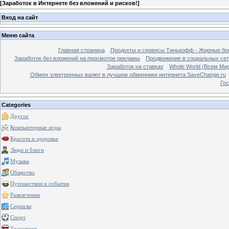
[
Заработок в Интернете без вложений и рисков!
]
Вход на сайт
Меню сайта
Главная страница
Продукты и сервисы Тинькофф - Жирные бо
Заработок без вложений на просмотре рекламы
Продвижение в социальных сетя
Заработок на ставках
Whole World (Всем Ми
Обмен электронных валют в лучшем обменнике интернета SaveChange.ru
Гос
Categories
Другое
Компьютерные игры
Красота и здоровье
Люди и блоги
Музыка
Общество
Путешествия и события
Развлечения
Сериалы
Спорт
Транспорт