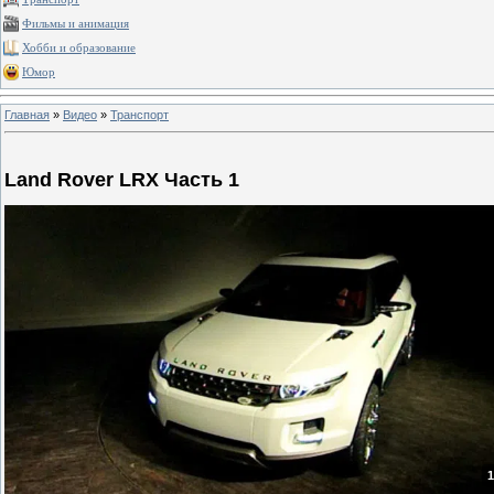
Фильмы и анимация
Хобби и образование
Юмор
Главная
»
Видео
»
Транспорт
Land Rover LRX Часть 1
1