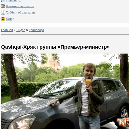
Фильмы и анимация
Хобби и образование
Юмор
Главная
»
Видео
»
Транспорт
Qashqai-Хряк группы «Премьер-министр»
5