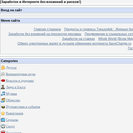
[
Заработок в Интернете без вложений и рисков!
]
Вход на сайт
Меню сайта
Главная страница
Продукты и сервисы Тинькофф - Жирные бо
Заработок без вложений на просмотре рекламы
Продвижение в социальных сетя
Заработок на ставках
Whole World (Всем Ми
Обмен электронных валют в лучшем обменнике интернета SaveChange.ru
Гос
Categories
Другое
Компьютерные игры
Красота и здоровье
Люди и блоги
Музыка
Общество
Путешествия и события
Развлечения
Сериалы
Спорт
Транспорт