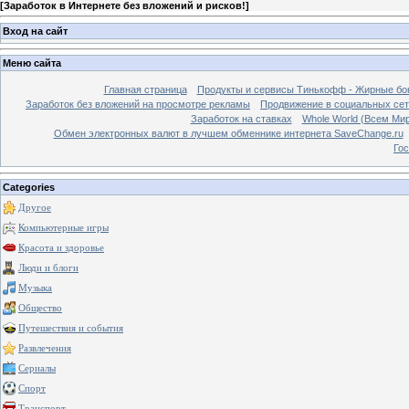
[
Заработок в Интернете без вложений и рисков!
]
Вход на сайт
Меню сайта
Главная страница
Продукты и сервисы Тинькофф - Жирные бо
Заработок без вложений на просмотре рекламы
Продвижение в социальных сетя
Заработок на ставках
Whole World (Всем Ми
Обмен электронных валют в лучшем обменнике интернета SaveChange.ru
Гос
Categories
Другое
Компьютерные игры
Красота и здоровье
Люди и блоги
Музыка
Общество
Путешествия и события
Развлечения
Сериалы
Спорт
Транспорт