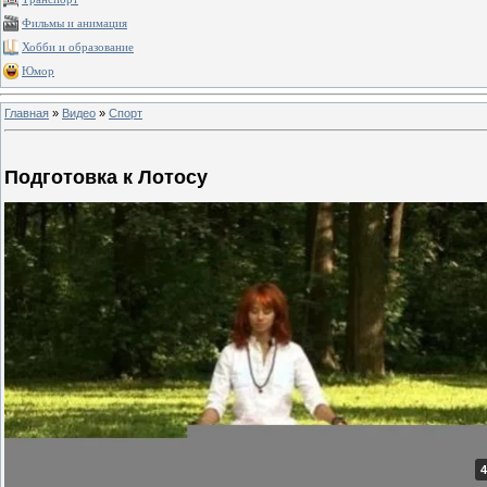
Фильмы и анимация
Хобби и образование
Юмор
Главная
»
Видео
»
Спорт
Подготовка к Лотосу
4