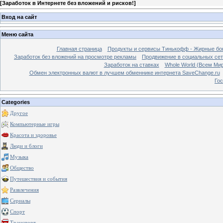
[
Заработок в Интернете без вложений и рисков!
]
Вход на сайт
Меню сайта
Главная страница
Продукты и сервисы Тинькофф - Жирные бо
Заработок без вложений на просмотре рекламы
Продвижение в социальных сетя
Заработок на ставках
Whole World (Всем Ми
Обмен электронных валют в лучшем обменнике интернета SaveChange.ru
Гос
Categories
Другое
Компьютерные игры
Красота и здоровье
Люди и блоги
Музыка
Общество
Путешествия и события
Развлечения
Сериалы
Спорт
Транспорт