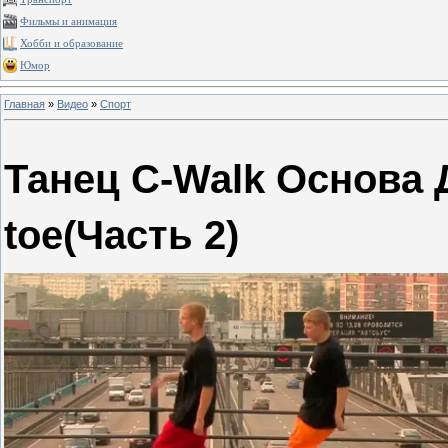
Фильмы и анимация
Хобби и образование
Юмор
Главная
»
Видео
»
Спорт
Танец C-Walk Основа 
toe(Часть 2)