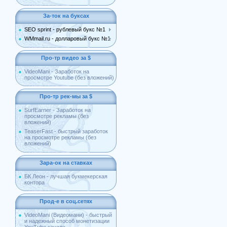
За-ток на буксах
SEO sprint - рублевый букс №1
WMmail.ru - долларовый букс №1
Про-тр видео за $
VideoMani - Заработок на
просмотре Youtube (без вложений)
Про-тр рек-мы за $
SurfEarner - Заработок на
просмотре рекламы (без
вложений)
TeaserFast - быстрый заработок
на просмотре рекламы (без
вложений)
Зара-ок на ставках
БК Леон - лучшая букмекерская
контора
Прод-е в соц.сетях
VideoMani (Видеомани) - быстрый
и надежный способ монетизации