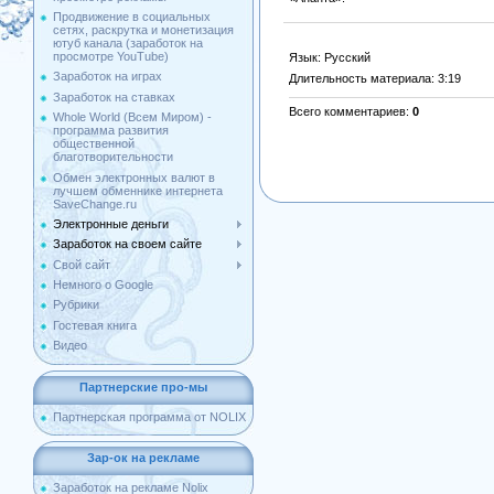
Продвижение в социальных
сетях, раскрутка и монетизация
ютуб канала (заработок на
просмотре YouTube)
Язык
: Русский
Заработок на играх
Длительность материала
: 3:19
Заработок на ставках
Всего комментариев
:
0
Whole World (Всем Миром) -
программа развития
общественной
благотворительности
Обмен электронных валют в
лучшем обменнике интернета
SaveChange.ru
Электронные деньги
Заработок на своем сайте
Свой сайт
Немного о Google
Рубрики
Гостевая книга
Видео
Партнерские про-мы
Партнерская программа от NOLIX
Зар-ок на рекламе
Заработок на рекламе Nolix