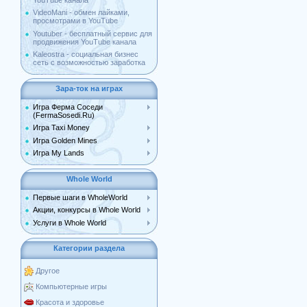
YouTube канала
VideoMani - обмен лайками,
просмотрами в YouTube
Youtuber - бесплатный сервис для
продвижения YouTube канала
Kaleostra - социальная бизнес
сеть с возможностью заработка
Зара-ток на играх
Игра Ферма Соседи
(FermaSosedi.Ru)
Игра Taxi Money
Игра Golden Mines
Игра My Lands
Whole World
Первые шаги в WholeWorld
Акции, конкурсы в Whole World
Услуги в Whole World
Категории раздела
Другое
Компьютерные игры
Красота и здоровье