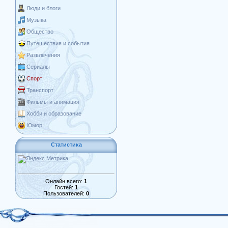
Люди и блоги
Музыка
Общество
Путешествия и события
Развлечения
Сериалы
Спорт
Транспорт
Фильмы и анимация
Хобби и образование
Юмор
Статистика
Онлайн всего:
1
Гостей:
1
Пользователей:
0