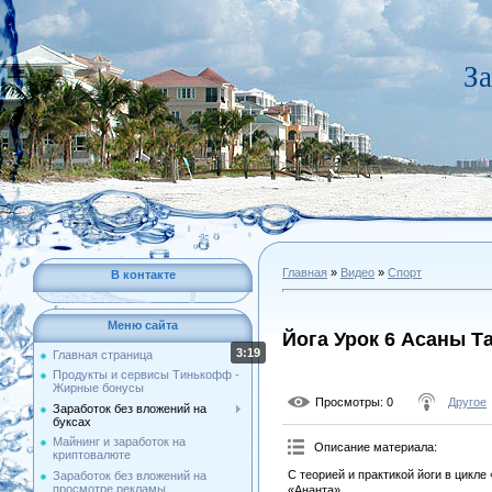
За
Главная
»
Видео
»
Спорт
В контакте
Меню сайта
Йога Урок 6 Асаны Т
3:19
Главная страница
Продукты и сервисы Тинькофф -
Жирные бонусы
Просмотры
: 0
Другое
Заработок без вложений на
буксах
Майнинг и заработок на
Описание материала
:
криптовалюте
С теорией и практикой йоги в цикл
Заработок без вложений на
просмотре рекламы
«Ананта».