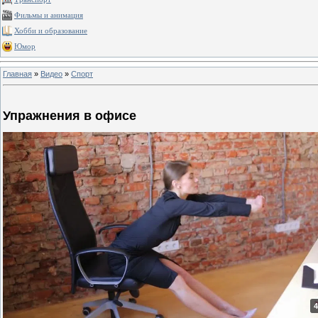
Фильмы и анимация
Хобби и образование
Юмор
Главная
»
Видео
»
Спорт
Упражнения в офисе
4