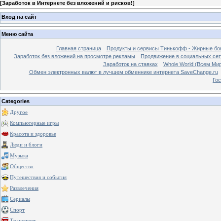
[
Заработок в Интернете без вложений и рисков!
]
Вход на сайт
Меню сайта
Главная страница
Продукты и сервисы Тинькофф - Жирные бо
Заработок без вложений на просмотре рекламы
Продвижение в социальных сетя
Заработок на ставках
Whole World (Всем Ми
Обмен электронных валют в лучшем обменнике интернета SaveChange.ru
Гос
Categories
Другое
Компьютерные игры
Красота и здоровье
Люди и блоги
Музыка
Общество
Путешествия и события
Развлечения
Сериалы
Спорт
Транспорт