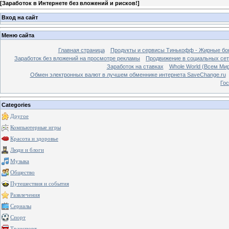
[
Заработок в Интернете без вложений и рисков!
]
Вход на сайт
Меню сайта
Главная страница
Продукты и сервисы Тинькофф - Жирные бо
Заработок без вложений на просмотре рекламы
Продвижение в социальных сетя
Заработок на ставках
Whole World (Всем Ми
Обмен электронных валют в лучшем обменнике интернета SaveChange.ru
Гос
Categories
Другое
Компьютерные игры
Красота и здоровье
Люди и блоги
Музыка
Общество
Путешествия и события
Развлечения
Сериалы
Спорт
Транспорт