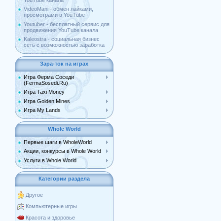
YouTube канала
VideoMani - обмен лайками,
просмотрами в YouTube
Youtuber - бесплатный сервис для
продвижения YouTube канала
Kaleostra - социальная бизнес
сеть с возможностью заработка
Зара-ток на играх
Игра Ферма Соседи
(FermaSosedi.Ru)
Игра Taxi Money
Игра Golden Mines
Игра My Lands
Whole World
Первые шаги в WholeWorld
Акции, конкурсы в Whole World
Услуги в Whole World
Категории раздела
Другое
Компьютерные игры
Красота и здоровье