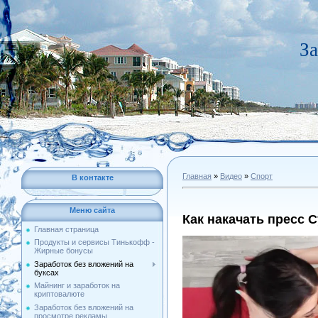
За
Главная
»
Видео
»
Спорт
В контакте
Меню сайта
Как накачать пресс 
Главная страница
Продукты и сервисы Тинькофф -
Жирные бонусы
Заработок без вложений на
буксах
Майнинг и заработок на
криптовалюте
Заработок без вложений на
просмотре рекламы