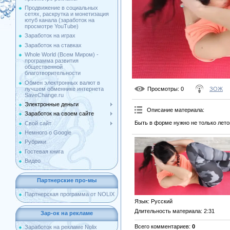
Продвижение в социальных
сетях, раскрутка и монетизация
ютуб канала (заработок на
просмотре YouTube)
Заработок на играх
Заработок на ставках
Whole World (Всем Миром) -
программа развития
общественной
благотворительности
Обмен электронных валют в
лучшем обменнике интернета
Просмотры
: 0
ЗОЖ
SaveChange.ru
Электронные деньги
Описание материала
:
Заработок на своем сайте
Быть в форме нужно не только лето
Свой сайт
Немного о Google
Рубрики
Гостевая книга
Видео
Партнерские про-мы
Партнерская программа от NOLIX
Язык
: Русский
Длительность материала
: 2:31
Зар-ок на рекламе
Всего комментариев
:
0
Заработок на рекламе Nolix