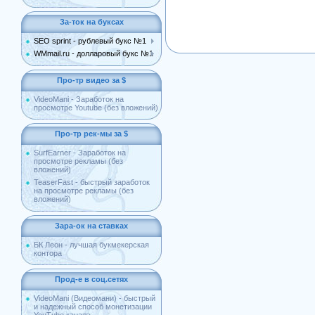
За-ток на буксах
SEO sprint - рублевый букс №1
WMmail.ru - долларовый букс №1
Про-тр видео за $
VideoMani - Заработок на
просмотре Youtube (без вложений)
Про-тр рек-мы за $
SurfEarner - Заработок на
просмотре рекламы (без
вложений)
TeaserFast - быстрый заработок
на просмотре рекламы (без
вложений)
Зара-ок на ставках
БК Леон - лучшая букмекерская
контора
Прод-е в соц.сетях
VideoMani (Видеомани) - быстрый
и надежный способ монетизации