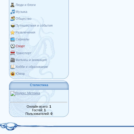
Люди и блоги
Музыка
Общество
Путешествия и события
Развлечения
Сериалы
Спорт
Транспорт
Фильмы и анимация
Хобби и образование
Юмор
Статистика
Онлайн всего:
1
Гостей:
1
Пользователей:
0