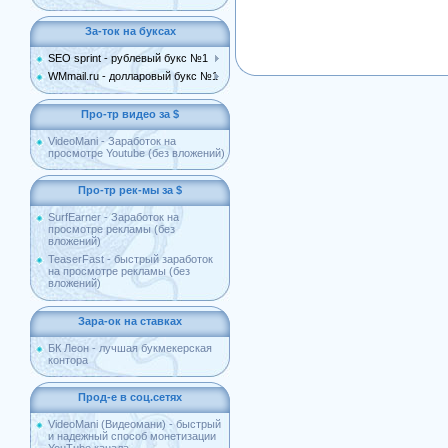
За-ток на буксах
SEO sprint - рублевый букс №1
WMmail.ru - долларовый букс №1
Про-тр видео за $
VideoMani - Заработок на
просмотре Youtube (без вложений)
Про-тр рек-мы за $
SurfEarner - Заработок на
просмотре рекламы (без
вложений)
TeaserFast - быстрый заработок
на просмотре рекламы (без
вложений)
Зара-ок на ставках
БК Леон - лучшая букмекерская
контора
Прод-е в соц.сетях
VideoMani (Видеомани) - быстрый
и надежный способ монетизации