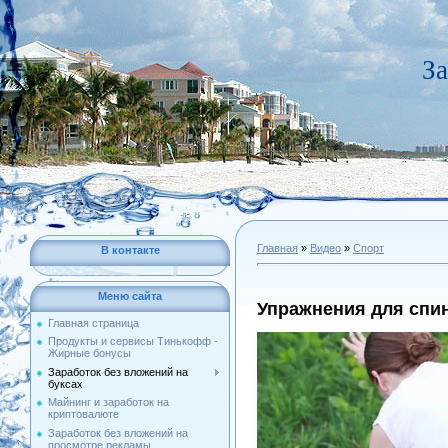
За
Главная
»
Видео
»
Спорт
В контакте
Меню сайта
Упражнения для спи
Главная страница
Продукты и сервисы Тинькофф -
Жирные бонусы
Заработок без вложений на
буксах
Майнинг и заработок на
криптовалюте
Заработок без вложений на
просмотре рекламы