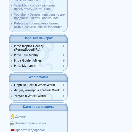
YouTube канала
VideoMani - обмен лайками,
просмотрами в YouTube
Youtuber - бесплатный сервис для
продвижения YouTube канала
Kaleostra - социальная бизнес
сеть с возможностью заработка
Зара-ток на играх
Игра Ферма Соседи
(FermaSosedi.Ru)
Игра Taxi Money
Игра Golden Mines
Игра My Lands
Whole World
Первые шаги в WholeWorld
Акции, конкурсы в Whole World
Услуги в Whole World
Категории раздела
Другое
Компьютерные игры
Красота и здоровье