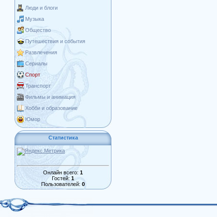
Люди и блоги
Музыка
Общество
Путешествия и события
Развлечения
Сериалы
Спорт
Транспорт
Фильмы и анимация
Хобби и образование
Юмор
Статистика
Онлайн всего:
1
Гостей:
1
Пользователей:
0