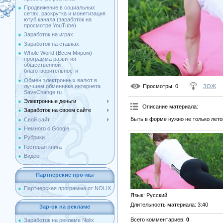
Продвижение в социальных
сетях, раскрутка и монетизация
ютуб канала (заработок на
просмотре YouTube)
Заработок на играх
Заработок на ставках
Whole World (Всем Миром) -
программа развития
общественной
благотворительности
Обмен электронных валют в
лучшем обменнике интернета
Просмотры
: 0
ЗОЖ
SaveChange.ru
Электронные деньги
Описание материала
:
Заработок на своем сайте
Быть в форме нужно не только лето
Свой сайт
Немного о Google
Рубрики
Гостевая книга
Видео
Партнерские про-мы
Партнерская программа от NOLIX
Язык
: Русский
Длительность материала
: 3:40
Зар-ок на рекламе
Всего комментариев
:
0
Заработок на рекламе Nolix