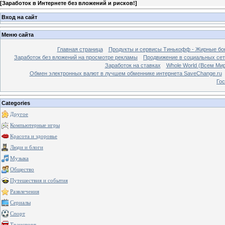
[
Заработок в Интернете без вложений и рисков!
]
Вход на сайт
Меню сайта
Главная страница
Продукты и сервисы Тинькофф - Жирные бо
Заработок без вложений на просмотре рекламы
Продвижение в социальных сетя
Заработок на ставках
Whole World (Всем Ми
Обмен электронных валют в лучшем обменнике интернета SaveChange.ru
Гос
Categories
Другое
Компьютерные игры
Красота и здоровье
Люди и блоги
Музыка
Общество
Путешествия и события
Развлечения
Сериалы
Спорт
Транспорт