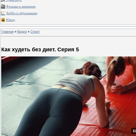
Фильмы и анимация
Хобби и образование
Юмор
Главная
»
Видео
»
Спорт
Как худеть без диет. Серия 5
11