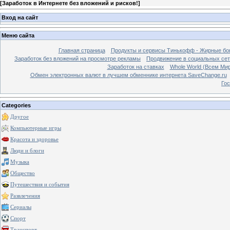
[
Заработок в Интернете без вложений и рисков!
]
Вход на сайт
Меню сайта
Главная страница
Продукты и сервисы Тинькофф - Жирные бо
Заработок без вложений на просмотре рекламы
Продвижение в социальных сетя
Заработок на ставках
Whole World (Всем Ми
Обмен электронных валют в лучшем обменнике интернета SaveChange.ru
Гос
Categories
Другое
Компьютерные игры
Красота и здоровье
Люди и блоги
Музыка
Общество
Путешествия и события
Развлечения
Сериалы
Спорт
Транспорт