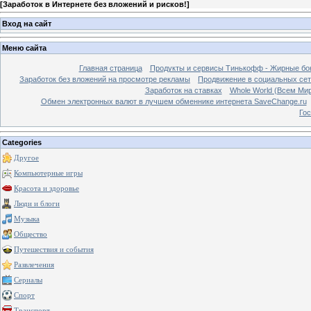
[
Заработок в Интернете без вложений и рисков!
]
Вход на сайт
Меню сайта
Главная страница
Продукты и сервисы Тинькофф - Жирные бо
Заработок без вложений на просмотре рекламы
Продвижение в социальных сетя
Заработок на ставках
Whole World (Всем Ми
Обмен электронных валют в лучшем обменнике интернета SaveChange.ru
Гос
Categories
Другое
Компьютерные игры
Красота и здоровье
Люди и блоги
Музыка
Общество
Путешествия и события
Развлечения
Сериалы
Спорт
Транспорт