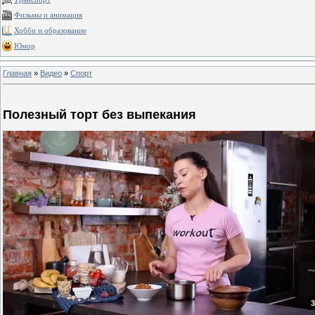
Фильмы и анимация
Хобби и образование
Юмор
Главная
»
Видео
»
Спорт
Полезный торт без выпекания
3