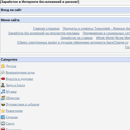
[
Заработок в Интернете без вложений и рисков!
]
Вход на сайт
Меню сайта
Главная страница
Продукты и сервисы Тинькофф - Жирные бо
Заработок без вложений на просмотре рекламы
Продвижение в социальных сетя
Заработок на ставках
Whole World (Всем Ми
Обмен электронных валют в лучшем обменнике интернета SaveChange.ru
Гос
Categories
Другое
Компьютерные игры
Красота и здоровье
Люди и блоги
Музыка
Общество
Путешествия и события
Развлечения
Сериалы
Спорт
Транспорт