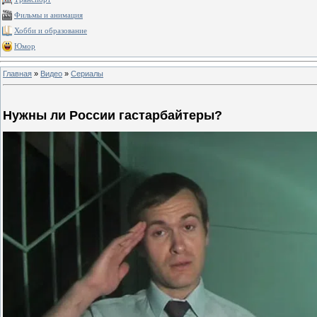
Фильмы и анимация
Хобби и образование
Юмор
Главная
»
Видео
»
Сериалы
Нужны ли России гастарбайтеры?