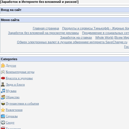
[
Заработок в Интернете без вложений и рисков!
]
Вход на сайт
Меню сайта
Главная страница
Продукты и сервисы Тинькофф - Жирные бо
Заработок без вложений на просмотре рекламы
Продвижение в социальных сетя
Заработок на ставках
Whole World (Всем Ми
Обмен электронных валют в лучшем обменнике интернета SaveChange.ru
Гос
Categories
Другое
Компьютерные игры
Красота и здоровье
Люди и блоги
Музыка
Общество
Путешествия и события
Развлечения
Сериалы
Спорт
Транспорт