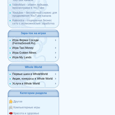
YouTube канала
VideoMani - обмен лайками,
просмотрами в YouTube
Youtuber - бесплатный сервис для
продвижения YouTube канала
Kaleostra - социальная бизнес
сеть с возможностью заработка
Зара-ток на играх
Игра Ферма Соседи
(FermaSosedi.Ru)
Игра Taxi Money
Игра Golden Mines
Игра My Lands
Whole World
Первые шаги в WholeWorld
Акции, конкурсы в Whole World
Услуги в Whole World
Категории раздела
Другое
Компьютерные игры
Красота и здоровье