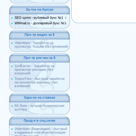
За-ток на буксах
SEO sprint - рублевый букс №1
WMmail.ru - долларовый букс №1
Про-тр видео за $
VideoMani - Заработок на
просмотре Youtube (без вложений)
Про-тр рек-мы за $
SurfEarner - Заработок на
просмотре рекламы (без
вложений)
TeaserFast - быстрый заработок
на просмотре рекламы (без
вложений)
Зара-ок на ставках
БК Леон - лучшая букмекерская
контора
Прод-е в соц.сетях
VideoMani (Видеомани) - быстрый
и надежный способ монетизации