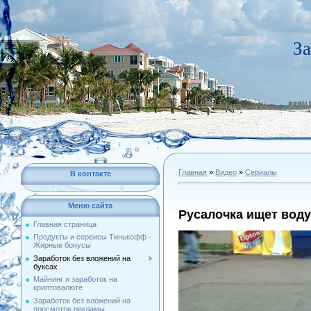
За
Главная
»
Видео
»
Сериалы
В контакте
Меню сайта
Русалочка ищет воду
Главная страница
Продукты и сервисы Тинькофф -
Жирные бонусы
Заработок без вложений на
буксах
Майнинг и заработок на
криптовалюте
Заработок без вложений на
просмотре рекламы