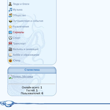
Люди и блоги
Музыка
Общество
Путешествия и события
Развлечения
Сериалы
Спорт
Транспорт
Фильмы и анимация
Хобби и образование
Юмор
Статистика
Онлайн всего:
1
Гостей:
1
Пользователей:
0