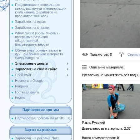
Продвижение в социальных
сетях, раскрутка и монетизация
ютуб канала (заработок на
просмотре YouTube)
Заработок на играх
Заработок на ставках
Whole World (Всем Миром) -
программа развития
общественной
благотворительности
Обмен электронных валют в
лучшем обменнике интернета
Просмотры
: 0
Сериал
SaveChange.ru
Электронные деньги
Описание материала
:
Заработок на своем сайте
Русалочка не может жить без воды.
Свой сайт
Немного о Google
Рубрики
Гостевая книга
Видео
Партнерские про-мы
Партнерская программа от NOLIX
Язык
: Русский
Длительность материала
: 2:37
Зар-ок на рекламе
Всего комментариев
:
0
Заработок на рекламе Nolix