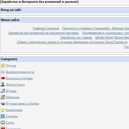
[
Заработок в Интернете без вложений и рисков!
]
Вход на сайт
Меню сайта
Главная страница
Продукты и сервисы Тинькофф - Жирные бо
Заработок без вложений на просмотре рекламы
Продвижение в социальных сетя
Заработок на ставках
Whole World (Всем Ми
Обмен электронных валют в лучшем обменнике интернета SaveChange.ru
Гос
Categories
Другое
Компьютерные игры
Красота и здоровье
Люди и блоги
Музыка
Общество
Путешествия и события
Развлечения
Сериалы
Спорт
Транспорт