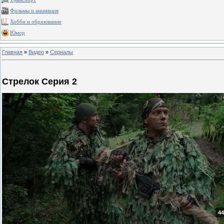
Фильмы и анимация
Хобби и образование
Юмор
Главная
»
Видео
»
Сериалы
Стрелок Серия 2
44