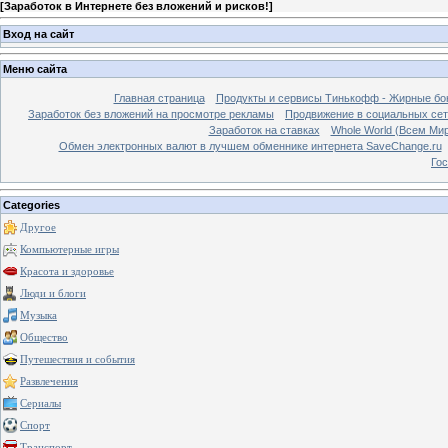
[
Заработок в Интернете без вложений и рисков!
]
Вход на сайт
Меню сайта
Главная страница
Продукты и сервисы Тинькофф - Жирные бо
Заработок без вложений на просмотре рекламы
Продвижение в социальных сетя
Заработок на ставках
Whole World (Всем Ми
Обмен электронных валют в лучшем обменнике интернета SaveChange.ru
Гос
Categories
Другое
Компьютерные игры
Красота и здоровье
Люди и блоги
Музыка
Общество
Путешествия и события
Развлечения
Сериалы
Спорт
Транспорт