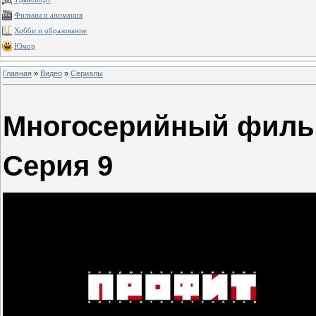
Фильмы и анимация
Хобби и образование
Юмор
Главная
»
Видео
»
Сериалы
Многосерийный филь
Серия 9