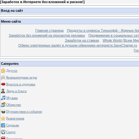
[
Заработок в Интернете без вложений и рисков!
]
Вход на сайт
Меню сайта
Главная страница
Продукты и сервисы Тинькофф - Жирные бо
Заработок без вложений на просмотре рекламы
Продвижение в социальных сетя
Заработок на ставках
Whole World (Всем Ми
Обмен электронных валют в лучшем обменнике интернета SaveChange.ru
Гос
Categories
Другое
Компьютерные игры
Красота и здоровье
Люди и блоги
Музыка
Общество
Путешествия и события
Развлечения
Сериалы
Спорт
Транспорт