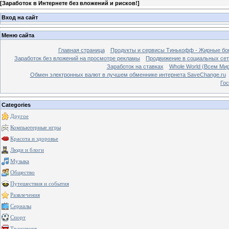
[
Заработок в Интернете без вложений и рисков!
]
Вход на сайт
Меню сайта
Главная страница
Продукты и сервисы Тинькофф - Жирные бо
Заработок без вложений на просмотре рекламы
Продвижение в социальных сетя
Заработок на ставках
Whole World (Всем Ми
Обмен электронных валют в лучшем обменнике интернета SaveChange.ru
Гос
Categories
Другое
Компьютерные игры
Красота и здоровье
Люди и блоги
Музыка
Общество
Путешествия и события
Развлечения
Сериалы
Спорт
Транспорт