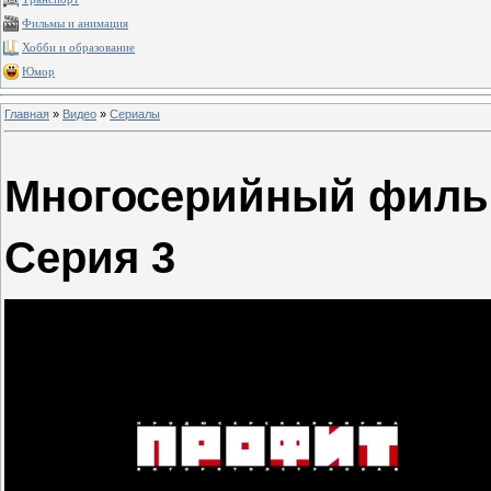
Фильмы и анимация
Хобби и образование
Юмор
Главная
»
Видео
»
Сериалы
Многосерийный филь
Серия 3