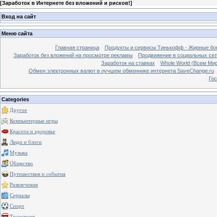
[
Заработок в Интернете без вложений и рисков!
]
Вход на сайт
Меню сайта
Главная страница
Продукты и сервисы Тинькофф - Жирные бо
Заработок без вложений на просмотре рекламы
Продвижение в социальных сетя
Заработок на ставках
Whole World (Всем Ми
Обмен электронных валют в лучшем обменнике интернета SaveChange.ru
Гос
Categories
Другое
Компьютерные игры
Красота и здоровье
Люди и блоги
Музыка
Общество
Путешествия и события
Развлечения
Сериалы
Спорт
Транспорт