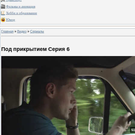
Фильмы и анимация
Хобби и образование
Юмор
Главная
»
Видео
»
Сериалы
Под прикрытием Серия 6
51