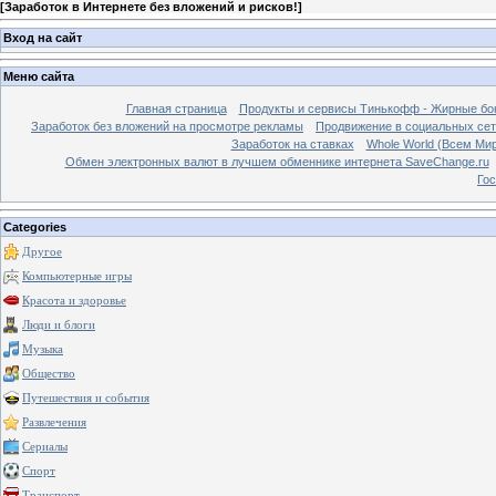
[
Заработок в Интернете без вложений и рисков!
]
Вход на сайт
Меню сайта
Главная страница
Продукты и сервисы Тинькофф - Жирные бо
Заработок без вложений на просмотре рекламы
Продвижение в социальных сетя
Заработок на ставках
Whole World (Всем Ми
Обмен электронных валют в лучшем обменнике интернета SaveChange.ru
Гос
Categories
Другое
Компьютерные игры
Красота и здоровье
Люди и блоги
Музыка
Общество
Путешествия и события
Развлечения
Сериалы
Спорт
Транспорт