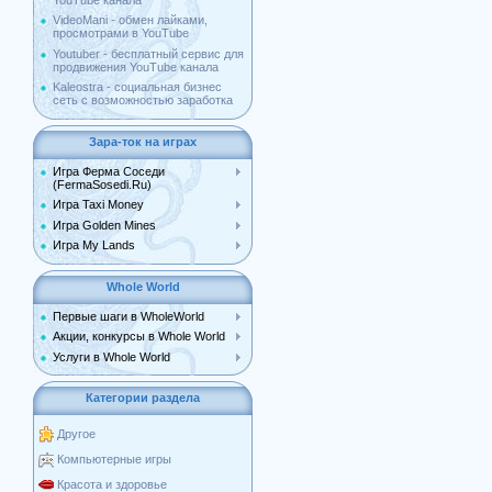
YouTube канала
VideoMani - обмен лайками,
просмотрами в YouTube
Youtuber - бесплатный сервис для
продвижения YouTube канала
Kaleostra - социальная бизнес
сеть с возможностью заработка
Зара-ток на играх
Игра Ферма Соседи
(FermaSosedi.Ru)
Игра Taxi Money
Игра Golden Mines
Игра My Lands
Whole World
Первые шаги в WholeWorld
Акции, конкурсы в Whole World
Услуги в Whole World
Категории раздела
Другое
Компьютерные игры
Красота и здоровье