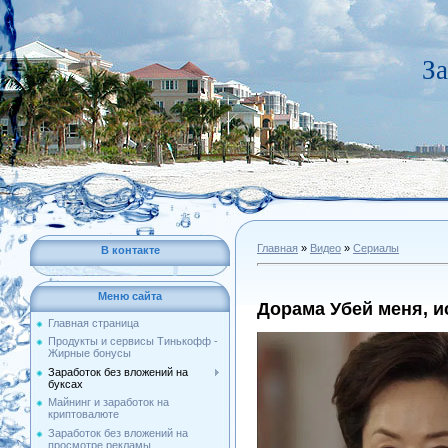
За
Главная
»
Видео
»
Сериалы
В контакте
Меню сайта
Дорама Убей меня, и
Главная страница
Продукты и сервисы Тинькофф -
Жирные бонусы
Заработок без вложений на
буксах
Майнинг и заработок на
криптовалюте
Заработок без вложений на
просмотре рекламы