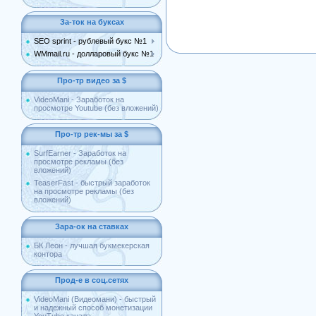
За-ток на буксах
SEO sprint - рублевый букс №1
WMmail.ru - долларовый букс №1
Про-тр видео за $
VideoMani - Заработок на
просмотре Youtube (без вложений)
Про-тр рек-мы за $
SurfEarner - Заработок на
просмотре рекламы (без
вложений)
TeaserFast - быстрый заработок
на просмотре рекламы (без
вложений)
Зара-ок на ставках
БК Леон - лучшая букмекерская
контора
Прод-е в соц.сетях
VideoMani (Видеомани) - быстрый
и надежный способ монетизации