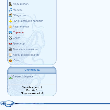
Люди и блоги
Музыка
Общество
Путешествия и события
Развлечения
Сериалы
Спорт
Транспорт
Фильмы и анимация
Хобби и образование
Юмор
Статистика
Онлайн всего:
1
Гостей:
1
Пользователей:
0