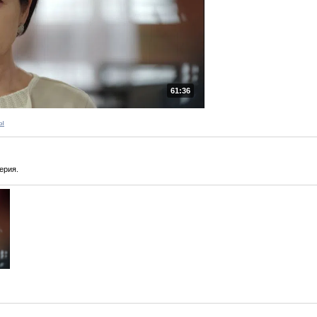
61:36
ы
ерия.