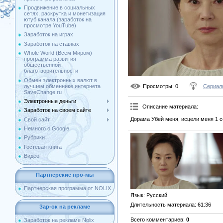
Продвижение в социальных
сетях, раскрутка и монетизация
ютуб канала (заработок на
просмотре YouTube)
Заработок на играх
Заработок на ставках
Whole World (Всем Миром) -
программа развития
общественной
благотворительности
Обмен электронных валют в
лучшем обменнике интернета
Просмотры
: 0
Сериал
SaveChange.ru
Электронные деньги
Описание материала
:
Заработок на своем сайте
Дорама Убей меня, исцели меня 1 с
Свой сайт
Немного о Google
Рубрики
Гостевая книга
Видео
Партнерские про-мы
Партнерская программа от NOLIX
Язык
: Русский
Длительность материала
: 61:36
Зар-ок на рекламе
Всего комментариев
:
0
Заработок на рекламе Nolix