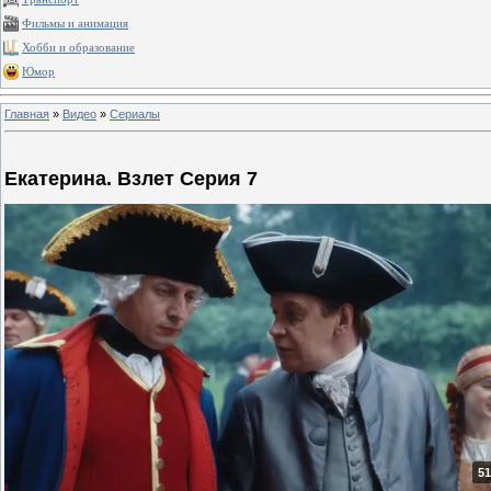
Фильмы и анимация
Хобби и образование
Юмор
Главная
»
Видео
»
Сериалы
Екатерина. Взлет Серия 7
51