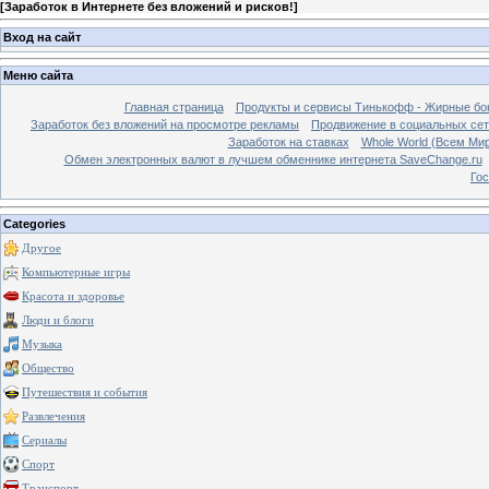
[
Заработок в Интернете без вложений и рисков!
]
Вход на сайт
Меню сайта
Главная страница
Продукты и сервисы Тинькофф - Жирные бо
Заработок без вложений на просмотре рекламы
Продвижение в социальных сетя
Заработок на ставках
Whole World (Всем Ми
Обмен электронных валют в лучшем обменнике интернета SaveChange.ru
Гос
Categories
Другое
Компьютерные игры
Красота и здоровье
Люди и блоги
Музыка
Общество
Путешествия и события
Развлечения
Сериалы
Спорт
Транспорт