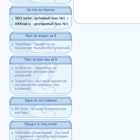
За-ток на буксах
SEO sprint - рублевый букс №1
WMmail.ru - долларовый букс №1
Про-тр видео за $
VideoMani - Заработок на
просмотре Youtube (без вложений)
Про-тр рек-мы за $
SurfEarner - Заработок на
просмотре рекламы (без
вложений)
TeaserFast - быстрый заработок
на просмотре рекламы (без
вложений)
Зара-ок на ставках
БК Леон - лучшая букмекерская
контора
Прод-е в соц.сетях
VideoMani (Видеомани) - быстрый
и надежный способ монетизации