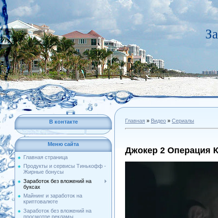
За
Главная
»
Видео
»
Сериалы
В контакте
Меню сайта
Джокер 2 Операция К
Главная страница
Продукты и сервисы Тинькофф -
Жирные бонусы
Заработок без вложений на
буксах
Майнинг и заработок на
криптовалюте
Заработок без вложений на
просмотре рекламы