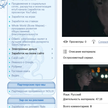
Продвижение в социальных
сетях, раскрутка и монетизация
ютуб канала (заработок на
просмотре YouTube)
Заработок на играх
Заработок на ставках
Whole World (Всем Миром) -
программа развития
общественной
благотворительности
Обмен электронных валют в
лучшем обменнике интернета
Просмотры
: 0
Сериал
SaveChange.ru
Электронные деньги
Описание материала
:
Заработок на своем сайте
Остросюжетный сериал.
Свой сайт
Немного о Google
Рубрики
Гостевая книга
Видео
Партнерские про-мы
Партнерская программа от NOLIX
Язык
: Русский
Длительность материала
: 47:18
Зар-ок на рекламе
Всего комментариев
:
0
Заработок на рекламе Nolix