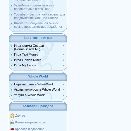
YouTube канала
VideoMani - обмен лайками,
просмотрами в YouTube
Youtuber - бесплатный сервис для
продвижения YouTube канала
Kaleostra - социальная бизнес
сеть с возможностью заработка
Зара-ток на играх
Игра Ферма Соседи
(FermaSosedi.Ru)
Игра Taxi Money
Игра Golden Mines
Игра My Lands
Whole World
Первые шаги в WholeWorld
Акции, конкурсы в Whole World
Услуги в Whole World
Категории раздела
Другое
Компьютерные игры
Красота и здоровье