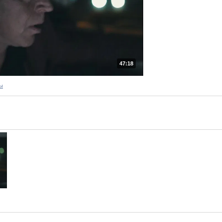
47:18
ы