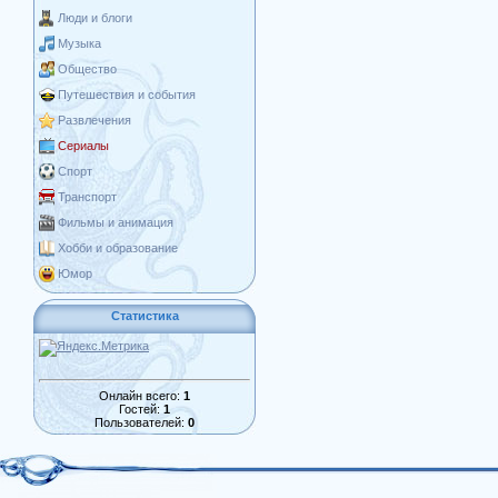
Люди и блоги
Музыка
Общество
Путешествия и события
Развлечения
Сериалы
Спорт
Транспорт
Фильмы и анимация
Хобби и образование
Юмор
Статистика
Онлайн всего:
1
Гостей:
1
Пользователей:
0