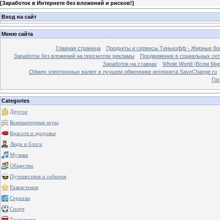
[
Заработок в Интернете без вложений и рисков!
]
Вход на сайт
Меню сайта
Главная страница
Продукты и сервисы Тинькофф - Жирные бо
Заработок без вложений на просмотре рекламы
Продвижение в социальных сетя
Заработок на ставках
Whole World (Всем Ми
Обмен электронных валют в лучшем обменнике интернета SaveChange.ru
Гос
Categories
Другое
Компьютерные игры
Красота и здоровье
Люди и блоги
Музыка
Общество
Путешествия и события
Развлечения
Сериалы
Спорт
Транспорт