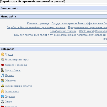
[
Заработок в Интернете без вложений и рисков!
]
Вход на сайт
Меню сайта
Главная страница
Продукты и сервисы Тинькофф - Жирные бо
Заработок без вложений на просмотре рекламы
Продвижение в социальных сетя
Заработок на ставках
Whole World (Всем Ми
Обмен электронных валют в лучшем обменнике интернета SaveChange.ru
Гос
Categories
Другое
Компьютерные игры
Красота и здоровье
Люди и блоги
Музыка
Общество
Путешествия и события
Развлечения
Сериалы
Спорт
Транспорт