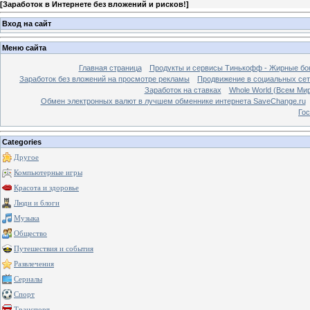
[
Заработок в Интернете без вложений и рисков!
]
Вход на сайт
Меню сайта
Главная страница
Продукты и сервисы Тинькофф - Жирные бо
Заработок без вложений на просмотре рекламы
Продвижение в социальных сетя
Заработок на ставках
Whole World (Всем Ми
Обмен электронных валют в лучшем обменнике интернета SaveChange.ru
Гос
Categories
Другое
Компьютерные игры
Красота и здоровье
Люди и блоги
Музыка
Общество
Путешествия и события
Развлечения
Сериалы
Спорт
Транспорт