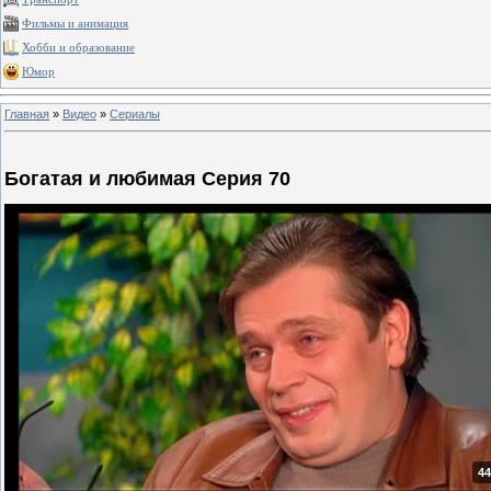
Фильмы и анимация
Хобби и образование
Юмор
Главная
»
Видео
»
Сериалы
Богатая и любимая Серия 70
44