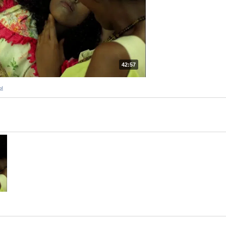
42:57
ы