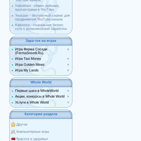
YouTube канала
VideoMani - обмен лайками,
просмотрами в YouTube
Youtuber - бесплатный сервис для
продвижения YouTube канала
Kaleostra - социальная бизнес
сеть с возможностью заработка
Зара-ток на играх
Игра Ферма Соседи
(FermaSosedi.Ru)
Игра Taxi Money
Игра Golden Mines
Игра My Lands
Whole World
Первые шаги в WholeWorld
Акции, конкурсы в Whole World
Услуги в Whole World
Категории раздела
Другое
Компьютерные игры
Красота и здоровье