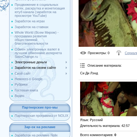
Продвижение в социальных
сетях, раскрутка и монетизация
ютуб канала (заработок на
просмотре YouTube)
Заработок на играх
Заработок на ставках
Whole World (Всем Миром) -
программа развития
общественной
благотворительности
Обмен электронных валют в
лучшем обменнике интернета
Просмотры
: 0
Сериал
SaveChange.ru
Электронные деньги
Описание материала
:
Заработок на своем сайте
Си Ди Лэнд
Свой сайт
Немного о Google
Рубрики
Гостевая книга
Видео
Партнерские про-мы
Партнерская программа от NOLIX
Язык
: Русский
Длительность материала
: 42:57
Зар-ок на рекламе
Всего комментариев
:
0
Заработок на рекламе Nolix