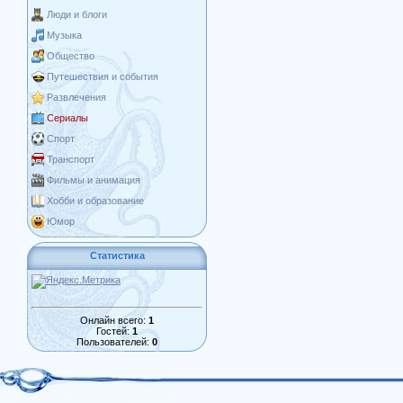
Люди и блоги
Музыка
Общество
Путешествия и события
Развлечения
Сериалы
Спорт
Транспорт
Фильмы и анимация
Хобби и образование
Юмор
Статистика
Онлайн всего:
1
Гостей:
1
Пользователей:
0