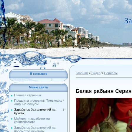
За
Главная
»
Видео
»
Сериалы
В контакте
Меню сайта
Белая рабыня Серия
Главная страница
Продукты и сервисы Тинькофф -
Жирные бонусы
Заработок без вложений на
буксах
Майнинг и заработок на
криптовалюте
Заработок без вложений на
просмотре рекламы