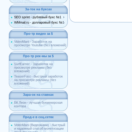
За-ток на буксах
SEO sprint - рублевый букс №1
WMmail.ru - долларовый букс №1
Про-тр видео за $
VideoMani - Заработок на
просмотре Youtube (без вложений)
Про-тр рек-мы за $
SurfEarner - Заработок на
просмотре рекламы (без
вложений)
TeaserFast - быстрый заработок
на просмотре рекламы (без
вложений)
Зара-ок на ставках
БК Леон - лучшая букмекерская
контора
Прод-е в соц.сетях
VideoMani (Видеомани) - быстрый
и надежный способ монетизации