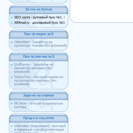
За-ток на буксах
SEO sprint - рублевый букс №1
WMmail.ru - долларовый букс №1
Про-тр видео за $
VideoMani - Заработок на
просмотре Youtube (без вложений)
Про-тр рек-мы за $
SurfEarner - Заработок на
просмотре рекламы (без
вложений)
TeaserFast - быстрый заработок
на просмотре рекламы (без
вложений)
Зара-ок на ставках
БК Леон - лучшая букмекерская
контора
Прод-е в соц.сетях
VideoMani (Видеомани) - быстрый
и надежный способ монетизации