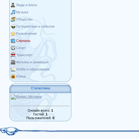
Люди и блоги
Музыка
Общество
Путешествия и события
Развлечения
Сериалы
Спорт
Транспорт
Фильмы и анимация
Хобби и образование
Юмор
Статистика
Онлайн всего:
1
Гостей:
1
Пользователей:
0