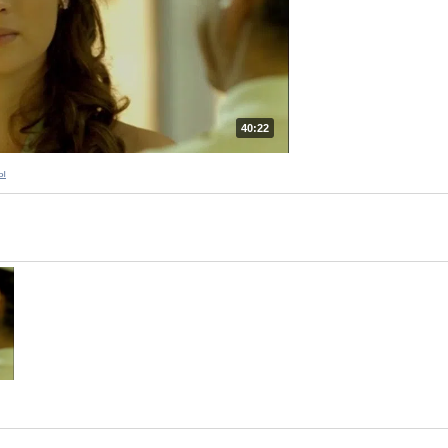
40:22
ы