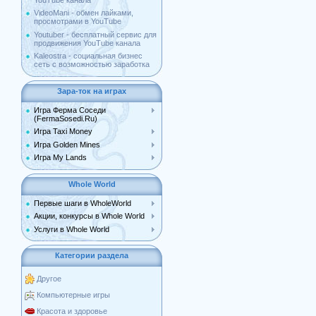
YouTube канала
VideoMani - обмен лайками,
просмотрами в YouTube
Youtuber - бесплатный сервис для
продвижения YouTube канала
Kaleostra - социальная бизнес
сеть с возможностью заработка
Зара-ток на играх
Игра Ферма Соседи
(FermaSosedi.Ru)
Игра Taxi Money
Игра Golden Mines
Игра My Lands
Whole World
Первые шаги в WholeWorld
Акции, конкурсы в Whole World
Услуги в Whole World
Категории раздела
Другое
Компьютерные игры
Красота и здоровье