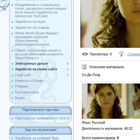
Продвижение в социальных
сетях, раскрутка и монетизация
ютуб канала (заработок на
просмотре YouTube)
Заработок на играх
Заработок на ставках
Whole World (Всем Миром) -
программа развития
общественной
благотворительности
Обмен электронных валют в
лучшем обменнике интернета
Просмотры
: 0
Сериал
SaveChange.ru
Электронные деньги
Описание материала
:
Заработок на своем сайте
Си Ди Лэнд
Свой сайт
Немного о Google
Рубрики
Гостевая книга
Видео
Партнерские про-мы
Партнерская программа от NOLIX
Язык
: Русский
Длительность материала
: 40:22
Зар-ок на рекламе
Всего комментариев
:
0
Заработок на рекламе Nolix