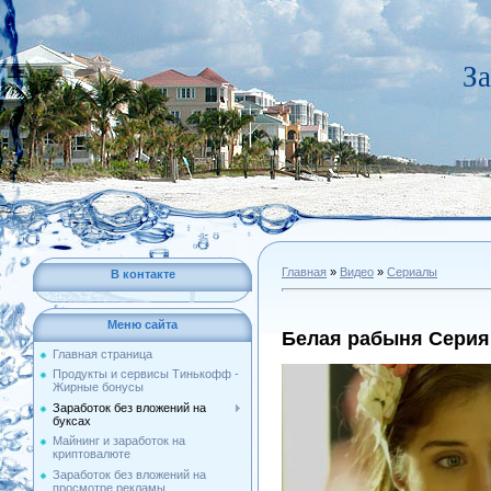
За
Главная
»
Видео
»
Сериалы
В контакте
Меню сайта
Белая рабыня Серия
Главная страница
Продукты и сервисы Тинькофф -
Жирные бонусы
Заработок без вложений на
буксах
Майнинг и заработок на
криптовалюте
Заработок без вложений на
просмотре рекламы