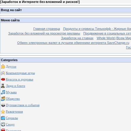
[
Заработок в Интернете без вложений и рисков!
]
Вход на сайт
Меню сайта
Главная страница
Продукты и сервисы Тинькофф - Жирные бо
Заработок без вложений на просмотре рекламы
Продвижение в социальных сетя
Заработок на ставках
Whole World (Всем Ми
Обмен электронных валют в лучшем обменнике интернета SaveChange.ru
Гос
Categories
Другое
Компьютерные игры
Красота и здоровье
Люди и блоги
Музыка
Общество
Путешествия и события
Развлечения
Сериалы
Спорт
Транспорт