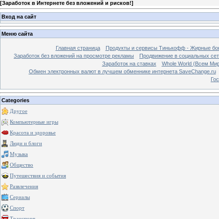
[
Заработок в Интернете без вложений и рисков!
]
Вход на сайт
Меню сайта
Главная страница
Продукты и сервисы Тинькофф - Жирные бо
Заработок без вложений на просмотре рекламы
Продвижение в социальных сетя
Заработок на ставках
Whole World (Всем Ми
Обмен электронных валют в лучшем обменнике интернета SaveChange.ru
Гос
Categories
Другое
Компьютерные игры
Красота и здоровье
Люди и блоги
Музыка
Общество
Путешествия и события
Развлечения
Сериалы
Спорт
Транспорт