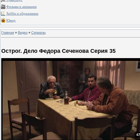
Фильмы и анимация
Хобби и образование
Юмор
Главная
»
Видео
»
Сериалы
Острог. Дело Федора Сеченова Серия 35
47